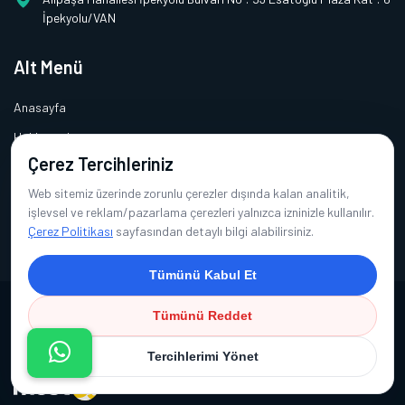
İpekyolu/VAN
Alt Menü
Anasayfa
Hakkımızda
Çerez Tercihleriniz
Hizmetlerimiz
Web sitemiz üzerinde zorunlu çerezler dışında kalan analitik,
Galeri
işlevsel ve reklam/pazarlama çerezleri yalnızca izninizle kullanılır.
İletişim
Çerez Politikası
sayfasından detaylı bilgi alabilirsiniz.
Tümünü Kabul Et
Tümünü Reddet
Copyright © 2026 Doc. Dr. Dilek Kuşaslan Avcı | Tüm Hakları Saklıdır.
Tercihlerimi Yönet
Çerez Politikası