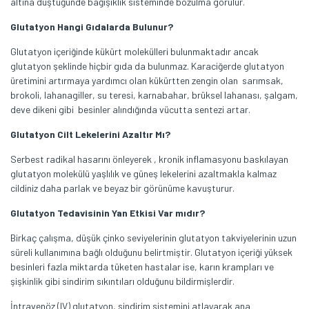
altına düştüğünde bağışıklık sisteminde bozulma görülür.
Glutatyon Hangi Gıdalarda Bulunur?
Glutatyon içeriğinde kükürt molekülleri bulunmaktadır ancak
glutatyon şeklinde hiçbir gıda da bulunmaz. Karaciğerde glutatyon
üretimini artırmaya yardımcı olan kükürtten zengin olan sarımsak,
brokoli, lahanagiller, su teresi, karnabahar, brüksel lahanası, şalgam,
deve dikeni gibi besinler alındığında vücutta sentezi artar.
Glutatyon Cilt Lekelerini Azaltır Mı?
Serbest radikal hasarını önleyerek , kronik inflamasyonu baskılayan
glutatyon molekülü yaşlılık ve güneş lekelerini azaltmakla kalmaz
cildiniz daha parlak ve beyaz bir görünüme kavuşturur.
Glutatyon Tedavisinin Yan Etkisi Var mıdır?
Birkaç çalışma, düşük çinko seviyelerinin glutatyon takviyelerinin uzun
süreli kullanımına bağlı olduğunu belirtmiştir. Glutatyon içeriği yüksek
besinleri fazla miktarda tüketen hastalar ise, karın krampları ve
şişkinlik gibi sindirim sıkıntıları olduğunu bildirmişlerdir.
İntravenöz (IV) glutatyon, sindirim sistemini atlayarak ana