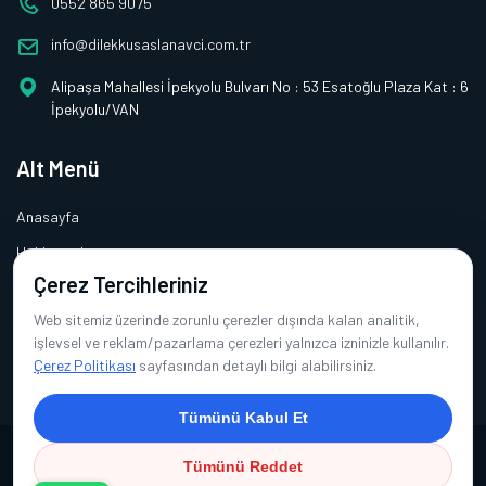
0552 865 9075
info@dilekkusaslanavci.com.tr
Alipaşa Mahallesi İpekyolu Bulvarı No : 53 Esatoğlu Plaza Kat : 6
İpekyolu/VAN
Alt Menü
Anasayfa
Hakkımızda
Çerez Tercihleriniz
Hizmetlerimiz
Web sitemiz üzerinde zorunlu çerezler dışında kalan analitik,
Galeri
işlevsel ve reklam/pazarlama çerezleri yalnızca izninizle kullanılır.
İletişim
Çerez Politikası
sayfasından detaylı bilgi alabilirsiniz.
Tümünü Kabul Et
Tümünü Reddet
Copyright © 2026 Doc. Dr. Dilek Kuşaslan Avcı | Tüm Hakları Saklıdır.