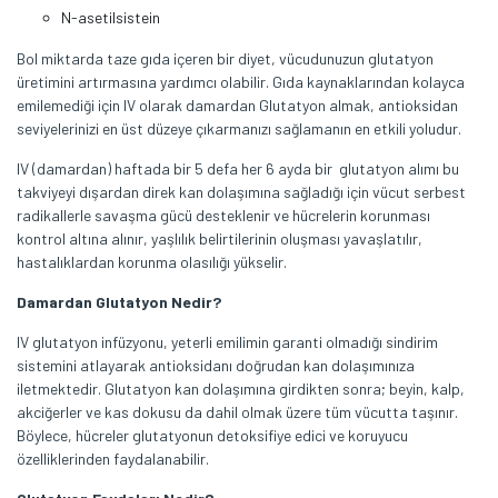
N-asetilsistein
Bol miktarda taze gıda içeren bir diyet, vücudunuzun glutatyon
üretimini artırmasına yardımcı olabilir. Gıda kaynaklarından kolayca
emilemediği için IV olarak damardan Glutatyon almak, antioksidan
seviyelerinizi en üst düzeye çıkarmanızı sağlamanın en etkili yoludur.
IV (damardan) haftada bir 5 defa her 6 ayda bir glutatyon alımı bu
takviyeyi dışardan direk kan dolaşımına sağladığı için vücut serbest
radikallerle savaşma gücü desteklenir ve hücrelerin korunması
kontrol altına alınır, yaşlılık belirtilerinin oluşması yavaşlatılır,
hastalıklardan korunma olasılığı yükselir.
Damardan Glutatyon Nedir?
IV glutatyon infüzyonu, yeterli emilimin garanti olmadığı sindirim
sistemini atlayarak antioksidanı doğrudan kan dolaşımınıza
iletmektedir. Glutatyon kan dolaşımına girdikten sonra; beyin, kalp,
akciğerler ve kas dokusu da dahil olmak üzere tüm vücutta taşınır.
Böylece, hücreler glutatyonun detoksifiye edici ve koruyucu
özelliklerinden faydalanabilir.