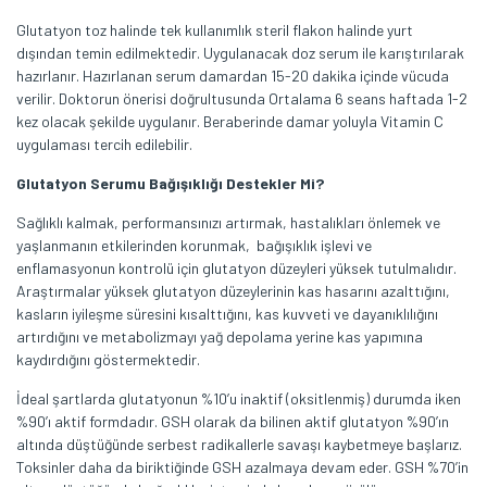
Glutatyon toz halinde tek kullanımlık steril flakon halinde yurt
dışından temin edilmektedir. Uygulanacak doz serum ile karıştırılarak
hazırlanır. Hazırlanan serum damardan 15-20 dakika içinde vücuda
verilir. Doktorun önerisi doğrultusunda Ortalama 6 seans haftada 1-2
kez olacak şekilde uygulanır. Beraberinde damar yoluyla Vitamin C
uygulaması tercih edilebilir.
Glutatyon Serumu Bağışıklığı Destekler Mi?
Sağlıklı kalmak, performansınızı artırmak, hastalıkları önlemek ve
yaşlanmanın etkilerinden korunmak, bağışıklık işlevi ve
enflamasyonun kontrolü için glutatyon düzeyleri yüksek tutulmalıdır.
Araştırmalar yüksek glutatyon düzeylerinin kas hasarını azalttığını,
kasların iyileşme süresini kısalttığını, kas kuvveti ve dayanıklılığını
artırdığını ve metabolizmayı yağ depolama yerine kas yapımına
kaydırdığını göstermektedir.
İdeal şartlarda glutatyonun %10’u inaktif (oksitlenmiş) durumda iken
%90’ı aktif formdadır. GSH olarak da bilinen aktif glutatyon %90’ın
altında düştüğünde serbest radikallerle savaşı kaybetmeye başlarız.
Toksinler daha da biriktiğinde GSH azalmaya devam eder. GSH %70’in