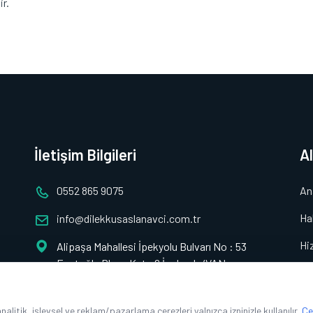
ir.
İletişim Bilgileri
A
0552 865 9075
An
Ha
info@dilekkusaslanavci.com.tr
Hi
Alipaşa Mahallesi İpekyolu Bulvarı No : 53
Esatoğlu Plaza Kat : 6 İpekyolu/VAN
Gal
İle
litik, işlevsel ve reklam/pazarlama çerezleri yalnızca izninizle kullanılır.
Çe