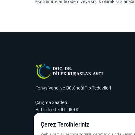
ekstremitelerde ödem veya şişlik olarak sıralanabil
Fonksiyonel ve Bütüncül Tıp Tedavileri
Çalışma Saatleri:
Hafta İçi: 9:00 - 18:00
Cumartesi: 09:00 - 14:00
Çerez Tercihleriniz
Pazar: Kapalı
Web sitemiz üzerinde zorunlu çerezler dışında kalan ana