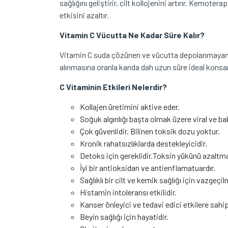
sağlığını geliştirir, cilt kollojenini artırır. Kemote
etkisini azaltır.
Vitamin C Vücutta Ne Kadar Süre Kalır?
Vitamin C suda çözünen ve vücutta depolanmayan bi
alınmasına oranla kanda dah uzun süre ideal konsan
C Vitaminin Etkileri Nelerdir?
Kollajen üretimini aktive eder.
Soğuk algınlığı başta olmak üzere viral ve bakt
Çok güvenlidir. Bilinen toksik dozu yoktur.
Kronik rahatsızlıklarda destekleyicidir.
Detoks için gereklidir.Toksin yükünü azaltma
İyi bir antioksidan ve antienflamatuardır.
Sağlıklı bir cilt ve kemik sağlığı için vazgeçil
Histamin intoleransı etkilidir.
Kanser önleyici ve tedavi edici etkilere sahip
Beyin sağlığı için hayatidir.