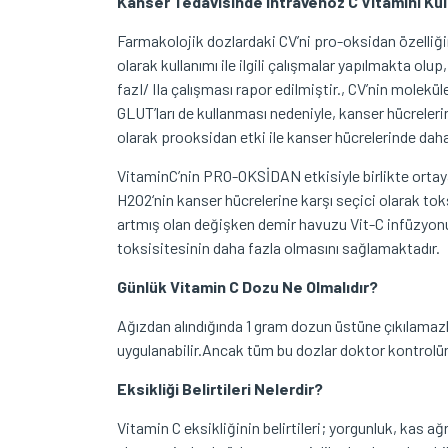
Kanser Tedavisinde İntravenöz C Vitamini Ku
Farmakolojik dozlardaki CV’ni pro-oksidan özelliği
olarak kullanımı ile ilgili çalışmalar yapılmakta olup
fazI/ IIa çalışması rapor edilmiştir., CV’nin molekü
GLUT’ları de kullanması nedeniyle, kanser hücreleri
olarak prooksidan etki ile kanser hücrelerinde dah
VitaminC’nin PRO-OKSİDAN etkisiyle birlikte ort
H2O2‘nin kanser hücrelerine karşı seçici olarak tok
artmış olan değişken demir havuzu Vit-C infüzyon
toksisitesinin daha fazla olmasını sağlamaktadır.
Günlük Vitamin C Dozu Ne Olmalıdır?
Ağızdan alındığında 1 gram dozun üstüne çıkılamaz
uygulanabilir.Ancak tüm bu dozlar doktor kontrolün
Eksikliği Belirtileri Nelerdir?
Vitamin C eksikliğinin belirtileri; yorgunluk, kas ağr