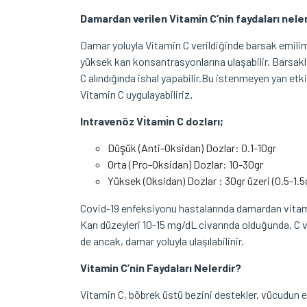
Damardan verilen Vitamin C’nin faydaları nele
Damar yoluyla Vitamin C verildiğinde barsak emili
yüksek kan konsantrasyonlarına ulaşabilir. Barsakla 
C alındığında ishal yapabilir.Bu istenmeyen yan e
Vitamin C uygulayabiliriz
.
Intravenöz Vı̇tamı̇n C dozları;
Düşük (Anti-Oksidan) Dozlar: 0.1-10gr
Orta (Pro-Oksidan) Dozlar: 10-30gr
Yüksek (Oksidan) Dozlar : 30gr üzeri (0.5-1.
Covid-19 enfeksiyonu hastalarında damardan vitami
Kan düzeyleri 10-15 mg/dL civarında olduğunda, C vit
de ancak, damar yoluyla ulaşılabilinir.
Vitamin C’nin Faydaları Nelerdir?
Vitamin C, böbrek üstü bezini destekler, vücudun e