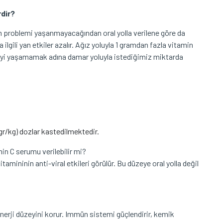
rdir?
m problemi yaşanmayacağından oral yolla verilene göre da
ilgili yan etkiler azalır. Ağız yoluyla 1 gramdan fazla vitamin
tkiyi yaşamamak adına damar yoluyla istediğimiz miktarda
5gr/kg) dozlar kastedilmektedir.
n C serumu verilebilir mi?
amininin anti-viral etkileri görülür. Bu düzeye oral yolla değil
nerji düzeyini korur. Immün sistemi güçlendirir, kemik