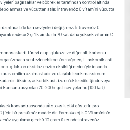
viyeleri bağırsaklar ve böbrekler tarafından kontrol altında
 depolanmaz ve vücuttan atılır. İntravenöz C vitamini vücutta
arda alınsa bile kan seviyeleri değişmez. İntravenöz C
ayarak sadece 2 gr’lık bir dozla 70 kat daha yüksek vitamin C
r monosakkarit türevi olup, glukoza ve diğer altı karbonlu
u organizmada sentezlenebilmesine rağmen, L-askorbik asit
lono-g-lakton oksidaz enzim eksikliği nedeniyle insanda
ı olarak emilim azalmaktadır ve ulaşılabilecek maksimum
ardır. Aksine, askorbik asit i.v. enjekte edildiğinde veya
mini konsantrasyonları 20-200mg/dl seviyelerine (100 kat)
üksek konsantrasyonda sı̇totoksı̇k etki gösterir. pro-
) için bir prekürsör madde dir. Farmakolojik C Vitamininin
avenöz uygulama gerekir.10 gram üzerinde intravenöz