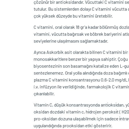
çözünür bir antioksidandır. Vücuttaki C vitamini se
tutulur. Bu sistemlerden dolayı C vitamini vücutta
çok yüksek düzeyde bu vitamini üretebilir.
C vitamini, oral olarak 18 gr’a kadar bölünmüş dozl
vitamini, vücutta bağırsak ve böbrek bariyerini atl
seviyelerine ulaşılmasını sağlamaktadır.
Ayrıca Askorbik asit olarakta bilinen C vitamini bi
monosakkaritlere benzer bir yapıya sahiptir. Çoğ
biyosentezinin son basamağını katalize eden L-gu
sentezlenemez. Oral yolla alındığında doza bağıml
plazma C vitamini konsantrasyonu 0.6-2.0 mg/dL kad
i.v. infüzyon ile verildiğinde, farmakolojik C vita
çıkarılabilir.
Vitamin C, düşük konsantrasyonda antı̇oksı̇dan, y
oksidan dozdaki vitamin c, hı̇drojen peroksı̇t ( H2O2
pro-oksidan dozuna ulaşabilmek için sadece ı̇ntr
uygulandığında prooksidan etki gösteririr.