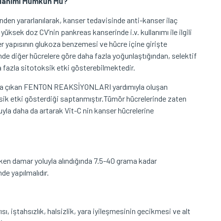
llanımı Mümkün Mü?
nden yararlanılarak, kanser tedavisinde anti-kanser ilaç
, yüksek doz CV’nin pankreas kanserinde i.v. kullanımı ile ilgili
ler yapısının glukoza benzemesi ve hücre içine girişte
nde diğer hücrelere göre daha fazla yoğunlaştığından, selektif
a fazla sitotoksik etki gösterebilmektedir.
aya çıkan FENTON REAKSİYONLARI yardımıyla oluşan
sik etki gösterdiği saptanmıştır.Tümör hücrelerinde zaten
uyla daha da artarak Vit-C nin kanser hücrelerine
ken damar yoluyla alındığında 7.5-40 grama kadar
de yapılmalıdır.
ısı, iştahsızlık, halsizlik, yara iyileşmesinin gecikmesi ve alt