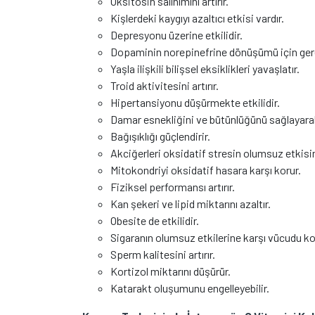
Oksitosin salınımını artırır.
Kişlerdeki kaygıyı azaltıcı etkisi vardır.
Depresyonu üzerine etkilidir.
Dopaminin norepinefrine dönüşümü için gere
Yaşla ilişkili bilişsel eksiklikleri yavaşlatır.
Troid aktivitesini artırır.
Hipertansiyonu düşürmekte etkilidir.
Damar esnekliğini ve bütünlüğünü sağlayarak
Bağışıklığı güçlendirir.
Akciğerleri oksidatif stresin olumsuz etkisin
Mitokondriyi oksidatif hasara karşı korur.
Fiziksel performansı artırır.
Kan şekeri ve lipid miktarını azaltır.
Obesite de etkilidir.
Sigaranın olumsuz etkilerine karşı vücudu ko
Sperm kalitesini artırır.
Kortizol miktarını düşürür.
Katarakt oluşumunu engelleyebilir.