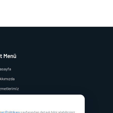
lt Menü
asayfa
kkımızda
zmetlerimiz
eri
tişim
rez Politikası
sayfasından detaylı bilgi alabilirsiniz.